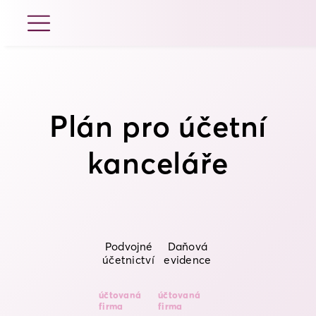
Plán pro účetní
kanceláře
Podvojné
Daňová
účetnictví
evidence
účtovaná
účtovaná
firma
firma