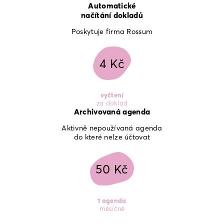
Automatické

načítání dokladů
Poskytuje firma Rossum
4 Kč
vyčtení
za doklad
Archivovaná agenda
Aktivně nepoužívaná agenda

do které nelze účtovat
50 Kč
1 agenda
měsíčně