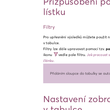
Přizpůsobení p
lístku
Filtry
Pro upřesnění výsledků můžete použít ně
v tabulce.
Filtry lze dále upravovat pomocí tzv. 
po
ikonu 
vedle pole filtru. 
Jak pracovat s
článku.
Přidáním sloupce do tabulky se automa
Nastavení zobr
v tabulce