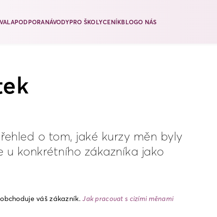
VALA
PODPORA
NÁVODY
PRO ŠKOLY
CENÍK
BLOG
O NÁS
tek
přehled o tom, jaké kurzy měn byly
le u konkrétního zákazníka jako
 obchoduje váš zákazník. 
Jak pracovat s cizími měnami 