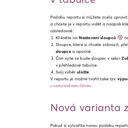
Podobu reportu si můžete zcela upravit. 
a chcete je v reportu vidět a naopak kt
následovně:
Klikněte na 
Nastavení sloupců
 n
Sloupce, které si chcete zobrazit, pře
sloupce
 a opačně.
Čím výše se bude sloupec v sekci 
Zo
v přehledové tabulce.
Svůj výběr 
uložte
.
V reportu je možné tvořit také tzv. 
výpo
v samostatném článku
.
Nová varianta z
Pokud si vytvoříte novou podobu reportu