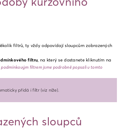
odoby kurzovního
kolik filtrů, ty vždy odpovídají sloupcům zobrazených 
dmínkového filtru
, na který se dostanete kliknutím na 
 podmínkovým filtrem jsme podrobně popsali v tomto 
ticky přidá i filtr (viz níže).
azených sloupců