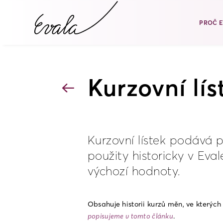
PROČ E
Kurzovní lís
Kurzovní lístek podává 
použity historicky v Eva
výchozí hodnoty.
Obsahuje historii kurzů měn, ve kterých
popisujeme v tomto článku
.